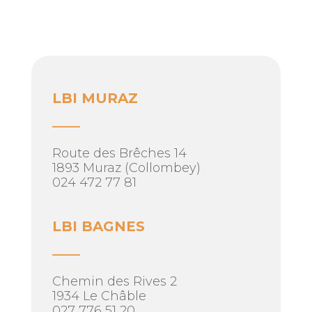
LBI MURAZ
____
Route des Brêches 14
1893 Muraz (Collombey)
024 472 77 81
LBI BAGNES
____
Chemin des Rives 2
1934 Le Châble
027 776 51 20