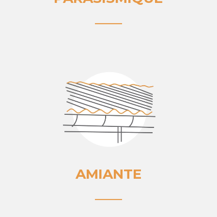
____
AMIANTE
____