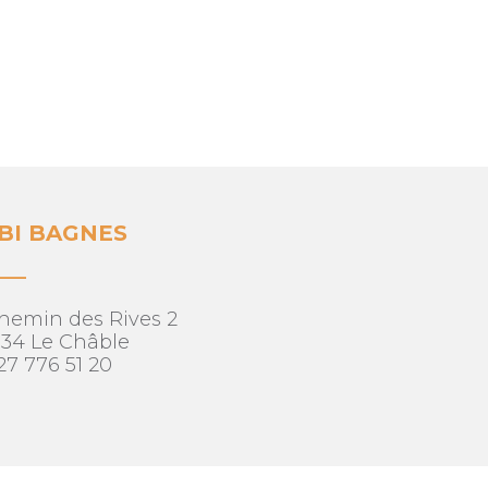
BI BAGNES
___
hemin des Rives 2
934 Le Châble
27 776 51 20