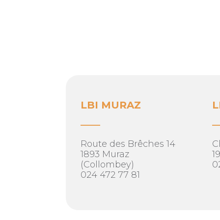
LBI MURAZ
L
____
_
Route des Brêches 14
C
1893 Muraz
1
(Collombey)
0
024 472 77 81