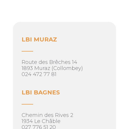
LBI MURAZ
____
Route des Brêches 14
1893 Muraz (Collombey)
024 472 77 81
LBI BAGNES
____
Chemin des Rives 2
1934 Le Châble
027 776 51 20